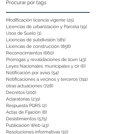
Procurar por tags
Modificación licencia vigente
(25)
25 entradas
Licencias de urbanización y Parcela
(19)
19 entradas
Usos de Suelo
(1)
1 entrada
Licencias de subdivisión
(181)
181 entradas
Licencias de construcción
(858)
858 entradas
Reconocimientos
(660)
660 entradas
Prórrogas y revalidaciones de licen
(43)
43 entradas
Leyes Nacionales, municipales y cir
(6)
6 entradas
Notificación por aviso
(54)
54 entradas
Notificaciones a vecinos y terceros
(741)
741 entradas
otras actuaciones
(728)
728 entradas
Decretos
(200)
200 entradas
Aclaratorias
(231)
231 entradas
Respuesta PQRS
(2)
2 entradas
Actas de Fijación
(8)
8 entradas
Desistimientos
(575)
575 entradas
Publicación Web
(43)
43 entradas
Resoluciones informativas
(10)
10 entradas