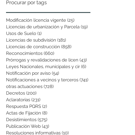
Procurar por tags
Modificación licencia vigente
(25)
25 entradas
Licencias de urbanización y Parcela
(19)
19 entradas
Usos de Suelo
(1)
1 entrada
Licencias de subdivisión
(181)
181 entradas
Licencias de construcción
(858)
858 entradas
Reconocimientos
(660)
660 entradas
Prórrogas y revalidaciones de licen
(43)
43 entradas
Leyes Nacionales, municipales y cir
(6)
6 entradas
Notificación por aviso
(54)
54 entradas
Notificaciones a vecinos y terceros
(741)
741 entradas
otras actuaciones
(728)
728 entradas
Decretos
(200)
200 entradas
Aclaratorias
(231)
231 entradas
Respuesta PQRS
(2)
2 entradas
Actas de Fijación
(8)
8 entradas
Desistimientos
(575)
575 entradas
Publicación Web
(43)
43 entradas
Resoluciones informativas
(10)
10 entradas