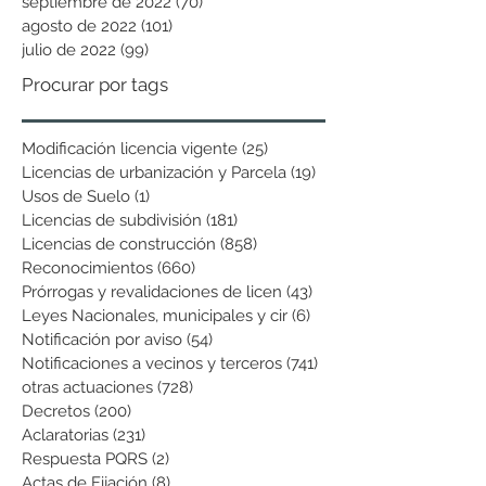
septiembre de 2022
(70)
70 entradas
agosto de 2022
(101)
101 entradas
julio de 2022
(99)
99 entradas
Procurar por tags
Modificación licencia vigente
(25)
25 entradas
Licencias de urbanización y Parcela
(19)
19 entradas
Usos de Suelo
(1)
1 entrada
Licencias de subdivisión
(181)
181 entradas
Licencias de construcción
(858)
858 entradas
Reconocimientos
(660)
660 entradas
Prórrogas y revalidaciones de licen
(43)
43 entradas
Leyes Nacionales, municipales y cir
(6)
6 entradas
Notificación por aviso
(54)
54 entradas
Notificaciones a vecinos y terceros
(741)
741 entradas
otras actuaciones
(728)
728 entradas
Decretos
(200)
200 entradas
Aclaratorias
(231)
231 entradas
Respuesta PQRS
(2)
2 entradas
Actas de Fijación
(8)
8 entradas