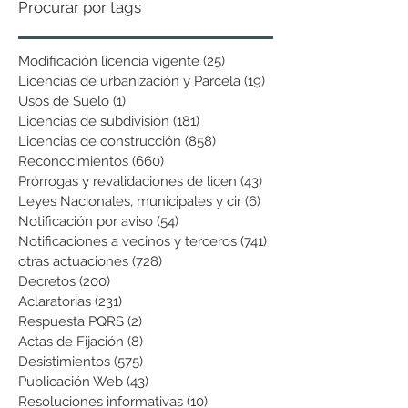
Procurar por tags
Modificación licencia vigente
(25)
25 entradas
Licencias de urbanización y Parcela
(19)
19 entradas
Usos de Suelo
(1)
1 entrada
Licencias de subdivisión
(181)
181 entradas
Licencias de construcción
(858)
858 entradas
Reconocimientos
(660)
660 entradas
Prórrogas y revalidaciones de licen
(43)
43 entradas
Leyes Nacionales, municipales y cir
(6)
6 entradas
Notificación por aviso
(54)
54 entradas
Notificaciones a vecinos y terceros
(741)
741 entradas
otras actuaciones
(728)
728 entradas
Decretos
(200)
200 entradas
Aclaratorias
(231)
231 entradas
Respuesta PQRS
(2)
2 entradas
Actas de Fijación
(8)
8 entradas
Desistimientos
(575)
575 entradas
Publicación Web
(43)
43 entradas
Resoluciones informativas
(10)
10 entradas