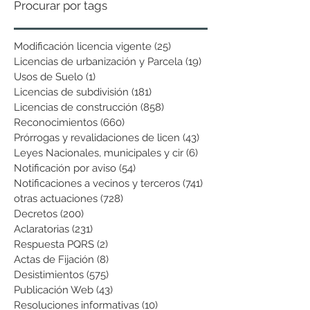
Procurar por tags
Modificación licencia vigente
(25)
25 entradas
Licencias de urbanización y Parcela
(19)
19 entradas
Usos de Suelo
(1)
1 entrada
Licencias de subdivisión
(181)
181 entradas
Licencias de construcción
(858)
858 entradas
Reconocimientos
(660)
660 entradas
Prórrogas y revalidaciones de licen
(43)
43 entradas
Leyes Nacionales, municipales y cir
(6)
6 entradas
Notificación por aviso
(54)
54 entradas
Notificaciones a vecinos y terceros
(741)
741 entradas
otras actuaciones
(728)
728 entradas
Decretos
(200)
200 entradas
Aclaratorias
(231)
231 entradas
Respuesta PQRS
(2)
2 entradas
Actas de Fijación
(8)
8 entradas
Desistimientos
(575)
575 entradas
Publicación Web
(43)
43 entradas
Resoluciones informativas
(10)
10 entradas