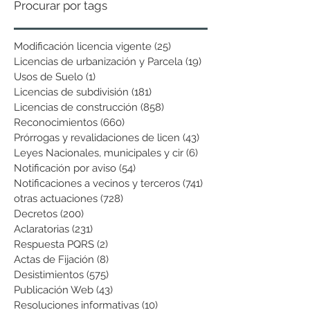
Procurar por tags
Modificación licencia vigente
(25)
25 entradas
Licencias de urbanización y Parcela
(19)
19 entradas
Usos de Suelo
(1)
1 entrada
Licencias de subdivisión
(181)
181 entradas
Licencias de construcción
(858)
858 entradas
Reconocimientos
(660)
660 entradas
Prórrogas y revalidaciones de licen
(43)
43 entradas
Leyes Nacionales, municipales y cir
(6)
6 entradas
Notificación por aviso
(54)
54 entradas
Notificaciones a vecinos y terceros
(741)
741 entradas
otras actuaciones
(728)
728 entradas
Decretos
(200)
200 entradas
Aclaratorias
(231)
231 entradas
Respuesta PQRS
(2)
2 entradas
Actas de Fijación
(8)
8 entradas
Desistimientos
(575)
575 entradas
Publicación Web
(43)
43 entradas
Resoluciones informativas
(10)
10 entradas