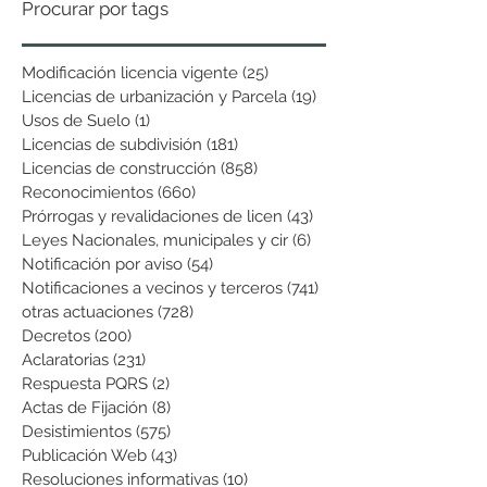
Procurar por tags
Modificación licencia vigente
(25)
25 entradas
Licencias de urbanización y Parcela
(19)
19 entradas
Usos de Suelo
(1)
1 entrada
Licencias de subdivisión
(181)
181 entradas
Licencias de construcción
(858)
858 entradas
Reconocimientos
(660)
660 entradas
Prórrogas y revalidaciones de licen
(43)
43 entradas
Leyes Nacionales, municipales y cir
(6)
6 entradas
Notificación por aviso
(54)
54 entradas
Notificaciones a vecinos y terceros
(741)
741 entradas
otras actuaciones
(728)
728 entradas
Decretos
(200)
200 entradas
Aclaratorias
(231)
231 entradas
Respuesta PQRS
(2)
2 entradas
Actas de Fijación
(8)
8 entradas
Desistimientos
(575)
575 entradas
Publicación Web
(43)
43 entradas
Resoluciones informativas
(10)
10 entradas