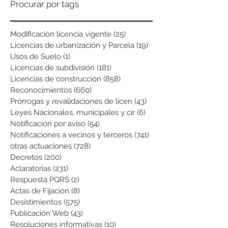
Procurar por tags
Modificación licencia vigente
(25)
25 entradas
Licencias de urbanización y Parcela
(19)
19 entradas
Usos de Suelo
(1)
1 entrada
Licencias de subdivisión
(181)
181 entradas
Licencias de construcción
(858)
858 entradas
Reconocimientos
(660)
660 entradas
Prórrogas y revalidaciones de licen
(43)
43 entradas
Leyes Nacionales, municipales y cir
(6)
6 entradas
Notificación por aviso
(54)
54 entradas
Notificaciones a vecinos y terceros
(741)
741 entradas
otras actuaciones
(728)
728 entradas
Decretos
(200)
200 entradas
Aclaratorias
(231)
231 entradas
Respuesta PQRS
(2)
2 entradas
Actas de Fijación
(8)
8 entradas
Desistimientos
(575)
575 entradas
Publicación Web
(43)
43 entradas
Resoluciones informativas
(10)
10 entradas