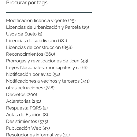
Procurar por tags
Modificación licencia vigente
(25)
25 entradas
Licencias de urbanización y Parcela
(19)
19 entradas
Usos de Suelo
(1)
1 entrada
Licencias de subdivisión
(181)
181 entradas
Licencias de construcción
(858)
858 entradas
Reconocimientos
(660)
660 entradas
Prórrogas y revalidaciones de licen
(43)
43 entradas
Leyes Nacionales, municipales y cir
(6)
6 entradas
Notificación por aviso
(54)
54 entradas
Notificaciones a vecinos y terceros
(741)
741 entradas
otras actuaciones
(728)
728 entradas
Decretos
(200)
200 entradas
Aclaratorias
(231)
231 entradas
Respuesta PQRS
(2)
2 entradas
Actas de Fijación
(8)
8 entradas
Desistimientos
(575)
575 entradas
Publicación Web
(43)
43 entradas
Resoluciones informativas
(10)
10 entradas