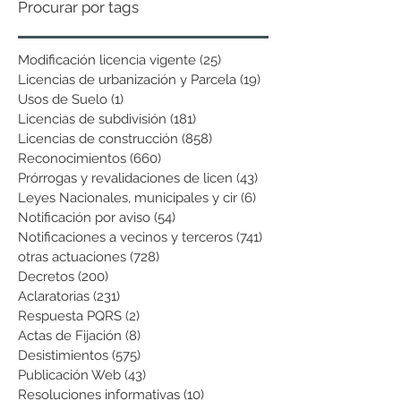
Procurar por tags
Modificación licencia vigente
(25)
25 entradas
Licencias de urbanización y Parcela
(19)
19 entradas
Usos de Suelo
(1)
1 entrada
Licencias de subdivisión
(181)
181 entradas
Licencias de construcción
(858)
858 entradas
Reconocimientos
(660)
660 entradas
Prórrogas y revalidaciones de licen
(43)
43 entradas
Leyes Nacionales, municipales y cir
(6)
6 entradas
Notificación por aviso
(54)
54 entradas
Notificaciones a vecinos y terceros
(741)
741 entradas
otras actuaciones
(728)
728 entradas
Decretos
(200)
200 entradas
Aclaratorias
(231)
231 entradas
Respuesta PQRS
(2)
2 entradas
Actas de Fijación
(8)
8 entradas
Desistimientos
(575)
575 entradas
Publicación Web
(43)
43 entradas
Resoluciones informativas
(10)
10 entradas