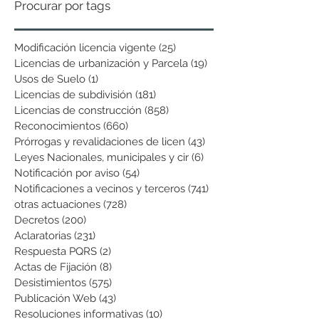
Procurar por tags
Modificación licencia vigente
(25)
25 entradas
Licencias de urbanización y Parcela
(19)
19 entradas
Usos de Suelo
(1)
1 entrada
Licencias de subdivisión
(181)
181 entradas
Licencias de construcción
(858)
858 entradas
Reconocimientos
(660)
660 entradas
Prórrogas y revalidaciones de licen
(43)
43 entradas
Leyes Nacionales, municipales y cir
(6)
6 entradas
Notificación por aviso
(54)
54 entradas
Notificaciones a vecinos y terceros
(741)
741 entradas
otras actuaciones
(728)
728 entradas
Decretos
(200)
200 entradas
Aclaratorias
(231)
231 entradas
Respuesta PQRS
(2)
2 entradas
Actas de Fijación
(8)
8 entradas
Desistimientos
(575)
575 entradas
Publicación Web
(43)
43 entradas
Resoluciones informativas
(10)
10 entradas