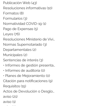
Publicación Web
(43)
43 entradas
Resoluciones informativas
(10)
10 entradas
Formatos
(8)
8 entradas
Formularios
(3)
3 entradas
Normatividad COVID-19
(1)
1 entrada
Pago de Expensas
(5)
5 entradas
Leyes
(76)
76 entradas
Resoluciones Ministerio de Vivienda
(2)
2 entradas
Normas Supernotariado
(3)
3 entradas
Departamentales
(2)
2 entradas
Municipales
(2)
2 entradas
Sentencias de interés
(3)
3 entradas
• Informes de gestión presentados
(0)
0 entradas
• Informes de auditoría
(0)
0 entradas
• Planes de Mejoramiento
(0)
0 entradas
Citación para notificaciones
(9)
9 entradas
Requisitos
(15)
15 entradas
Actos de Devolución o Desglose
(1)
1 entrada
aviso
(21)
21 entradas
aviso
(1)
1 entrada