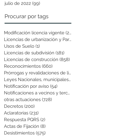
julio de 2022
(99)
99 entradas
Procurar por tags
Modificación licencia vigente
(25)
25 entradas
Licencias de urbanización y Parcela
(19)
19 entradas
Usos de Suelo
(1)
1 entrada
Licencias de subdivisión
(181)
181 entradas
Licencias de construcción
(858)
858 entradas
Reconocimientos
(660)
660 entradas
Prórrogas y revalidaciones de licen
(43)
43 entradas
Leyes Nacionales, municipales y cir
(6)
6 entradas
Notificación por aviso
(54)
54 entradas
Notificaciones a vecinos y terceros
(741)
741 entradas
otras actuaciones
(728)
728 entradas
Decretos
(200)
200 entradas
Aclaratorias
(231)
231 entradas
Respuesta PQRS
(2)
2 entradas
Actas de Fijación
(8)
8 entradas
Desistimientos
(575)
575 entradas