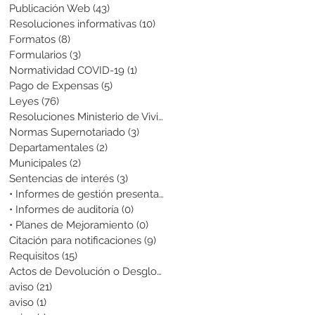
Publicación Web
(43)
43 entradas
Resoluciones informativas
(10)
10 entradas
Formatos
(8)
8 entradas
Formularios
(3)
3 entradas
Normatividad COVID-19
(1)
1 entrada
Pago de Expensas
(5)
5 entradas
Leyes
(76)
76 entradas
Resoluciones Ministerio de Vivienda
(2)
2 entradas
Normas Supernotariado
(3)
3 entradas
Departamentales
(2)
2 entradas
Municipales
(2)
2 entradas
Sentencias de interés
(3)
3 entradas
• Informes de gestión presentados
(0)
0 entradas
• Informes de auditoría
(0)
0 entradas
• Planes de Mejoramiento
(0)
0 entradas
Citación para notificaciones
(9)
9 entradas
Requisitos
(15)
15 entradas
Actos de Devolución o Desglose
(1)
1 entrada
aviso
(21)
21 entradas
aviso
(1)
1 entrada