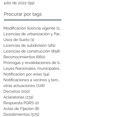
julio de 2022
(99)
99 entradas
Procurar por tags
Modificación licencia vigente
(25)
25 entradas
Licencias de urbanización y Parcela
(19)
19 entradas
Usos de Suelo
(1)
1 entrada
Licencias de subdivisión
(181)
181 entradas
Licencias de construcción
(858)
858 entradas
Reconocimientos
(660)
660 entradas
Prórrogas y revalidaciones de licen
(43)
43 entradas
Leyes Nacionales, municipales y cir
(6)
6 entradas
Notificación por aviso
(54)
54 entradas
Notificaciones a vecinos y terceros
(741)
741 entradas
otras actuaciones
(728)
728 entradas
Decretos
(200)
200 entradas
Aclaratorias
(231)
231 entradas
Respuesta PQRS
(2)
2 entradas
Actas de Fijación
(8)
8 entradas
Desistimientos
(575)
575 entradas