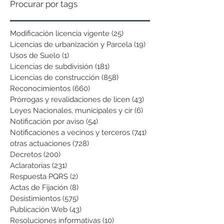
Procurar por tags
Modificación licencia vigente
(25)
25 entradas
Licencias de urbanización y Parcela
(19)
19 entradas
Usos de Suelo
(1)
1 entrada
Licencias de subdivisión
(181)
181 entradas
Licencias de construcción
(858)
858 entradas
Reconocimientos
(660)
660 entradas
Prórrogas y revalidaciones de licen
(43)
43 entradas
Leyes Nacionales, municipales y cir
(6)
6 entradas
Notificación por aviso
(54)
54 entradas
Notificaciones a vecinos y terceros
(741)
741 entradas
otras actuaciones
(728)
728 entradas
Decretos
(200)
200 entradas
Aclaratorias
(231)
231 entradas
Respuesta PQRS
(2)
2 entradas
Actas de Fijación
(8)
8 entradas
Desistimientos
(575)
575 entradas
Publicación Web
(43)
43 entradas
Resoluciones informativas
(10)
10 entradas