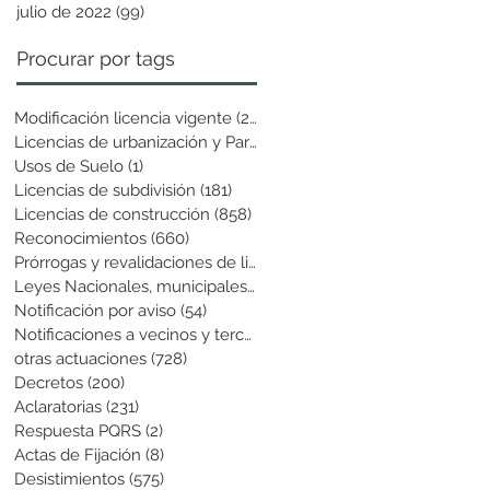
julio de 2022
(99)
99 entradas
Procurar por tags
Modificación licencia vigente
(25)
25 entradas
Licencias de urbanización y Parcela
(19)
19 entradas
Usos de Suelo
(1)
1 entrada
Licencias de subdivisión
(181)
181 entradas
Licencias de construcción
(858)
858 entradas
Reconocimientos
(660)
660 entradas
Prórrogas y revalidaciones de licen
(43)
43 entradas
Leyes Nacionales, municipales y cir
(6)
6 entradas
Notificación por aviso
(54)
54 entradas
Notificaciones a vecinos y terceros
(741)
741 entradas
otras actuaciones
(728)
728 entradas
Decretos
(200)
200 entradas
Aclaratorias
(231)
231 entradas
Respuesta PQRS
(2)
2 entradas
Actas de Fijación
(8)
8 entradas
Desistimientos
(575)
575 entradas