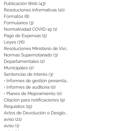
Publicación Web
(43)
43 entradas
Resoluciones informativas
(10)
10 entradas
Formatos
(8)
8 entradas
Formularios
(3)
3 entradas
Normatividad COVID-19
(1)
1 entrada
Pago de Expensas
(5)
5 entradas
Leyes
(76)
76 entradas
Resoluciones Ministerio de Vivienda
(2)
2 entradas
Normas Supernotariado
(3)
3 entradas
Departamentales
(2)
2 entradas
Municipales
(2)
2 entradas
Sentencias de interés
(3)
3 entradas
• Informes de gestión presentados
(0)
0 entradas
• Informes de auditoría
(0)
0 entradas
• Planes de Mejoramiento
(0)
0 entradas
Citación para notificaciones
(9)
9 entradas
Requisitos
(15)
15 entradas
Actos de Devolución o Desglose
(1)
1 entrada
aviso
(21)
21 entradas
aviso
(1)
1 entrada