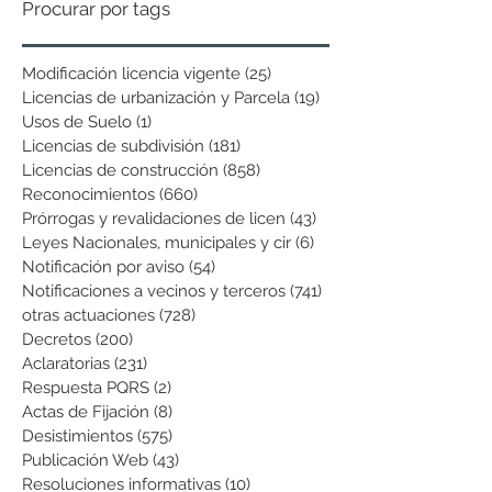
Procurar por tags
Modificación licencia vigente
(25)
25 entradas
Licencias de urbanización y Parcela
(19)
19 entradas
Usos de Suelo
(1)
1 entrada
Licencias de subdivisión
(181)
181 entradas
Licencias de construcción
(858)
858 entradas
Reconocimientos
(660)
660 entradas
Prórrogas y revalidaciones de licen
(43)
43 entradas
Leyes Nacionales, municipales y cir
(6)
6 entradas
Notificación por aviso
(54)
54 entradas
Notificaciones a vecinos y terceros
(741)
741 entradas
otras actuaciones
(728)
728 entradas
Decretos
(200)
200 entradas
Aclaratorias
(231)
231 entradas
Respuesta PQRS
(2)
2 entradas
Actas de Fijación
(8)
8 entradas
Desistimientos
(575)
575 entradas
Publicación Web
(43)
43 entradas
Resoluciones informativas
(10)
10 entradas