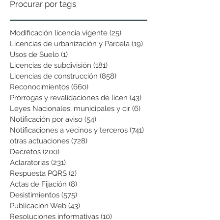
Procurar por tags
Modificación licencia vigente
(25)
25 entradas
Licencias de urbanización y Parcela
(19)
19 entradas
Usos de Suelo
(1)
1 entrada
Licencias de subdivisión
(181)
181 entradas
Licencias de construcción
(858)
858 entradas
Reconocimientos
(660)
660 entradas
Prórrogas y revalidaciones de licen
(43)
43 entradas
Leyes Nacionales, municipales y cir
(6)
6 entradas
Notificación por aviso
(54)
54 entradas
Notificaciones a vecinos y terceros
(741)
741 entradas
otras actuaciones
(728)
728 entradas
Decretos
(200)
200 entradas
Aclaratorias
(231)
231 entradas
Respuesta PQRS
(2)
2 entradas
Actas de Fijación
(8)
8 entradas
Desistimientos
(575)
575 entradas
Publicación Web
(43)
43 entradas
Resoluciones informativas
(10)
10 entradas