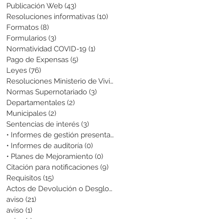
Publicación Web
(43)
43 entradas
Resoluciones informativas
(10)
10 entradas
Formatos
(8)
8 entradas
Formularios
(3)
3 entradas
Normatividad COVID-19
(1)
1 entrada
Pago de Expensas
(5)
5 entradas
Leyes
(76)
76 entradas
Resoluciones Ministerio de Vivienda
(2)
2 entradas
Normas Supernotariado
(3)
3 entradas
Departamentales
(2)
2 entradas
Municipales
(2)
2 entradas
Sentencias de interés
(3)
3 entradas
• Informes de gestión presentados
(0)
0 entradas
• Informes de auditoría
(0)
0 entradas
• Planes de Mejoramiento
(0)
0 entradas
Citación para notificaciones
(9)
9 entradas
Requisitos
(15)
15 entradas
Actos de Devolución o Desglose
(1)
1 entrada
aviso
(21)
21 entradas
aviso
(1)
1 entrada