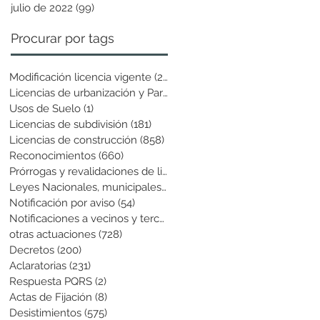
julio de 2022
(99)
99 entradas
Procurar por tags
Modificación licencia vigente
(25)
25 entradas
Licencias de urbanización y Parcela
(19)
19 entradas
Usos de Suelo
(1)
1 entrada
Licencias de subdivisión
(181)
181 entradas
Licencias de construcción
(858)
858 entradas
Reconocimientos
(660)
660 entradas
Prórrogas y revalidaciones de licen
(43)
43 entradas
Leyes Nacionales, municipales y cir
(6)
6 entradas
Notificación por aviso
(54)
54 entradas
Notificaciones a vecinos y terceros
(741)
741 entradas
otras actuaciones
(728)
728 entradas
Decretos
(200)
200 entradas
Aclaratorias
(231)
231 entradas
Respuesta PQRS
(2)
2 entradas
Actas de Fijación
(8)
8 entradas
Desistimientos
(575)
575 entradas