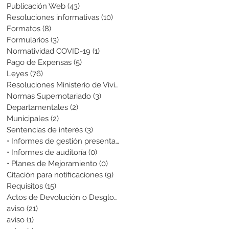
Publicación Web
(43)
43 entradas
Resoluciones informativas
(10)
10 entradas
Formatos
(8)
8 entradas
Formularios
(3)
3 entradas
Normatividad COVID-19
(1)
1 entrada
Pago de Expensas
(5)
5 entradas
Leyes
(76)
76 entradas
Resoluciones Ministerio de Vivienda
(2)
2 entradas
Normas Supernotariado
(3)
3 entradas
Departamentales
(2)
2 entradas
Municipales
(2)
2 entradas
Sentencias de interés
(3)
3 entradas
• Informes de gestión presentados
(0)
0 entradas
• Informes de auditoría
(0)
0 entradas
• Planes de Mejoramiento
(0)
0 entradas
Citación para notificaciones
(9)
9 entradas
Requisitos
(15)
15 entradas
Actos de Devolución o Desglose
(1)
1 entrada
aviso
(21)
21 entradas
aviso
(1)
1 entrada