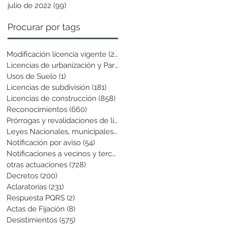
julio de 2022
(99)
99 entradas
Procurar por tags
Modificación licencia vigente
(25)
25 entradas
Licencias de urbanización y Parcela
(19)
19 entradas
Usos de Suelo
(1)
1 entrada
Licencias de subdivisión
(181)
181 entradas
Licencias de construcción
(858)
858 entradas
Reconocimientos
(660)
660 entradas
Prórrogas y revalidaciones de licen
(43)
43 entradas
Leyes Nacionales, municipales y cir
(6)
6 entradas
Notificación por aviso
(54)
54 entradas
Notificaciones a vecinos y terceros
(741)
741 entradas
otras actuaciones
(728)
728 entradas
Decretos
(200)
200 entradas
Aclaratorias
(231)
231 entradas
Respuesta PQRS
(2)
2 entradas
Actas de Fijación
(8)
8 entradas
Desistimientos
(575)
575 entradas