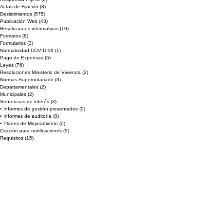
Actas de Fijación
(8)
8 entradas
Desistimientos
(575)
575 entradas
Publicación Web
(43)
43 entradas
Resoluciones informativas
(10)
10 entradas
Formatos
(8)
8 entradas
Formularios
(3)
3 entradas
Normatividad COVID-19
(1)
1 entrada
Pago de Expensas
(5)
5 entradas
Leyes
(76)
76 entradas
Resoluciones Ministerio de Vivienda
(2)
2 entradas
Normas Supernotariado
(3)
3 entradas
Departamentales
(2)
2 entradas
Municipales
(2)
2 entradas
Sentencias de interés
(3)
3 entradas
• Informes de gestión presentados
(0)
0 entradas
• Informes de auditoría
(0)
0 entradas
• Planes de Mejoramiento
(0)
0 entradas
Citación para notificaciones
(9)
9 entradas
Requisitos
(15)
15 entradas
Actos de Devolución o Desglose
(1)
1 entrada
aviso
(21)
21 entradas
aviso
(1)
1 entrada
aviso
(1)
1 entrada
aviso
(1)
1 entrada
aviso
(0)
0 entradas
aviso
(1)
1 entrada
aviso
(1)
1 entrada
aviso
(1)
1 entrada
aviso
(1)
1 entrada