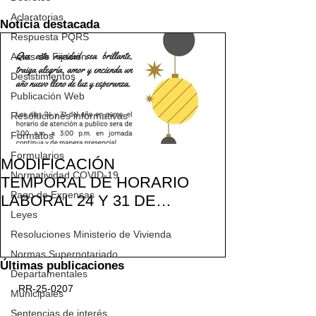
Aclaratorias
Noticia destacada
Respuesta PQRS
Actas de Fijación
Desistimientos
Publicación Web
Resoluciones informativas
Formatos
Formularios
MODIFICACIÓN
Normatividad COVID-19
TEMPORAL DE HORARIO
Pago de Expensas
LABORAL 24 Y 31 DE
Leyes
DICIEMBRE 2021
Resoluciones Ministerio de Vivienda
Normas Supernotariado
Últimas publicaciones
Departamentales
RR-25-0207
Municipales
Sentencias de interés