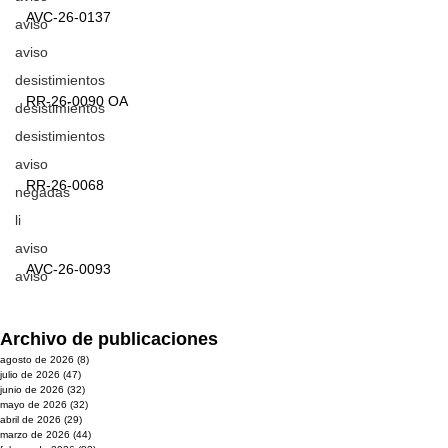
AVC-26-0137
aviso
aviso
desistimientos
RR-26-0090 OA
desistimientos
desistimientos
aviso
RR-26-0068
negadas
li
aviso
AVC-26-0093
aviso
Archivo de publicaciones
agosto de 2026
(8)
8 entradas
julio de 2026
(47)
47 entradas
junio de 2026
(32)
32 entradas
mayo de 2026
(32)
32 entradas
abril de 2026
(29)
29 entradas
marzo de 2026
(44)
44 entradas