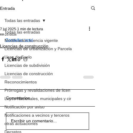
Entrada
Todas las entradas
7 jul 2025
1 min de lectura
Todas las entradas
RR-25-0034
Consultar aquí
Modificación licencia vigente
Licencias de construcción
Licencias de urbanización y Parcela
Usos de Suelo
Licencias de subdivisión
Licencias de construcción
Reconocimientos
Prórrogas y revalidaciones de licen
Comentarios
Leyes Nacionales, municipales y cir
Notificación por aviso
Notificaciones a vecinos y terceros
Escribir un comentario...
otras actuaciones
Decretos