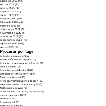
agosto de 2023
(43)
43 entradas
julio de 2023
(40)
40 entradas
junio de 2023
(40)
40 entradas
mayo de 2023
(46)
46 entradas
abril de 2023
(32)
32 entradas
marzo de 2023
(66)
66 entradas
febrero de 2023
(49)
49 entradas
enero de 2023
(30)
30 entradas
diciembre de 2022
(56)
56 entradas
noviembre de 2022
(47)
47 entradas
octubre de 2022
(23)
23 entradas
septiembre de 2022
(70)
70 entradas
agosto de 2022
(101)
101 entradas
julio de 2022
(99)
99 entradas
Procurar por tags
Todas las entradas
(4725)
4725 entradas
Modificación licencia vigente
(25)
25 entradas
Licencias de urbanización y Parcela
(19)
19 entradas
Usos de Suelo
(1)
1 entrada
Licencias de subdivisión
(181)
181 entradas
Licencias de construcción
(858)
858 entradas
Reconocimientos
(660)
660 entradas
Prórrogas y revalidaciones de licen
(43)
43 entradas
Leyes Nacionales, municipales y cir
(6)
6 entradas
Notificación por aviso
(54)
54 entradas
Notificaciones a vecinos y terceros
(741)
741 entradas
otras actuaciones
(728)
728 entradas
Decretos
(200)
200 entradas
Aclaratorias
(231)
231 entradas
Respuesta PQRS
(2)
2 entradas