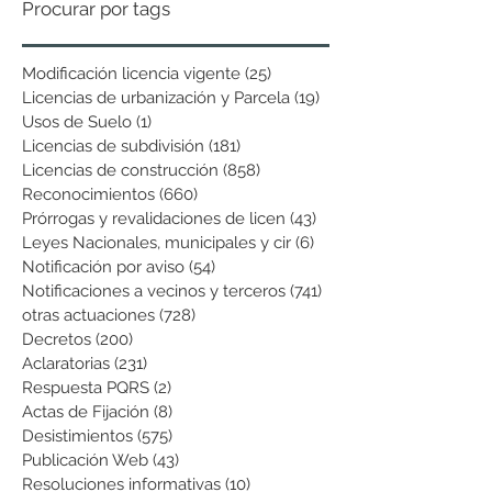
Procurar por tags
Modificación licencia vigente
(25)
25 entradas
Licencias de urbanización y Parcela
(19)
19 entradas
Usos de Suelo
(1)
1 entrada
Licencias de subdivisión
(181)
181 entradas
Licencias de construcción
(858)
858 entradas
Reconocimientos
(660)
660 entradas
Prórrogas y revalidaciones de licen
(43)
43 entradas
Leyes Nacionales, municipales y cir
(6)
6 entradas
Notificación por aviso
(54)
54 entradas
Notificaciones a vecinos y terceros
(741)
741 entradas
otras actuaciones
(728)
728 entradas
Decretos
(200)
200 entradas
Aclaratorias
(231)
231 entradas
Respuesta PQRS
(2)
2 entradas
Actas de Fijación
(8)
8 entradas
Desistimientos
(575)
575 entradas
Publicación Web
(43)
43 entradas
Resoluciones informativas
(10)
10 entradas