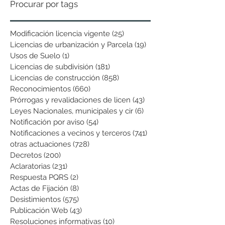
Procurar por tags
Modificación licencia vigente
(25)
25 entradas
Licencias de urbanización y Parcela
(19)
19 entradas
Usos de Suelo
(1)
1 entrada
Licencias de subdivisión
(181)
181 entradas
Licencias de construcción
(858)
858 entradas
Reconocimientos
(660)
660 entradas
Prórrogas y revalidaciones de licen
(43)
43 entradas
Leyes Nacionales, municipales y cir
(6)
6 entradas
Notificación por aviso
(54)
54 entradas
Notificaciones a vecinos y terceros
(741)
741 entradas
otras actuaciones
(728)
728 entradas
Decretos
(200)
200 entradas
Aclaratorias
(231)
231 entradas
Respuesta PQRS
(2)
2 entradas
Actas de Fijación
(8)
8 entradas
Desistimientos
(575)
575 entradas
Publicación Web
(43)
43 entradas
Resoluciones informativas
(10)
10 entradas