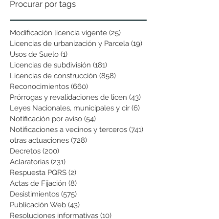
Procurar por tags
Modificación licencia vigente
(25)
25 entradas
Licencias de urbanización y Parcela
(19)
19 entradas
Usos de Suelo
(1)
1 entrada
Licencias de subdivisión
(181)
181 entradas
Licencias de construcción
(858)
858 entradas
Reconocimientos
(660)
660 entradas
Prórrogas y revalidaciones de licen
(43)
43 entradas
Leyes Nacionales, municipales y cir
(6)
6 entradas
Notificación por aviso
(54)
54 entradas
Notificaciones a vecinos y terceros
(741)
741 entradas
otras actuaciones
(728)
728 entradas
Decretos
(200)
200 entradas
Aclaratorias
(231)
231 entradas
Respuesta PQRS
(2)
2 entradas
Actas de Fijación
(8)
8 entradas
Desistimientos
(575)
575 entradas
Publicación Web
(43)
43 entradas
Resoluciones informativas
(10)
10 entradas