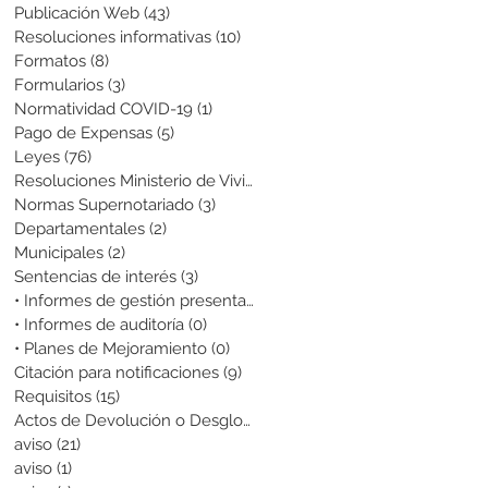
Publicación Web
(43)
43 entradas
Resoluciones informativas
(10)
10 entradas
Formatos
(8)
8 entradas
Formularios
(3)
3 entradas
Normatividad COVID-19
(1)
1 entrada
Pago de Expensas
(5)
5 entradas
Leyes
(76)
76 entradas
Resoluciones Ministerio de Vivienda
(2)
2 entradas
Normas Supernotariado
(3)
3 entradas
Departamentales
(2)
2 entradas
Municipales
(2)
2 entradas
Sentencias de interés
(3)
3 entradas
• Informes de gestión presentados
(0)
0 entradas
• Informes de auditoría
(0)
0 entradas
• Planes de Mejoramiento
(0)
0 entradas
Citación para notificaciones
(9)
9 entradas
Requisitos
(15)
15 entradas
Actos de Devolución o Desglose
(1)
1 entrada
aviso
(21)
21 entradas
aviso
(1)
1 entrada