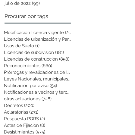
julio de 2022
(99)
99 entradas
Procurar por tags
Modificación licencia vigente
(25)
25 entradas
Licencias de urbanización y Parcela
(19)
19 entradas
Usos de Suelo
(1)
1 entrada
Licencias de subdivisión
(181)
181 entradas
Licencias de construcción
(858)
858 entradas
Reconocimientos
(660)
660 entradas
Prórrogas y revalidaciones de licen
(43)
43 entradas
Leyes Nacionales, municipales y cir
(6)
6 entradas
Notificación por aviso
(54)
54 entradas
Notificaciones a vecinos y terceros
(741)
741 entradas
otras actuaciones
(728)
728 entradas
Decretos
(200)
200 entradas
Aclaratorias
(231)
231 entradas
Respuesta PQRS
(2)
2 entradas
Actas de Fijación
(8)
8 entradas
Desistimientos
(575)
575 entradas