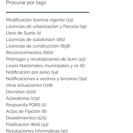
Procurar por tags
Modificación licencia vigente
(25)
25 entradas
Licencias de urbanización y Parcela
(19)
19 entradas
Usos de Suelo
(1)
1 entrada
Licencias de subdivisión
(181)
181 entradas
Licencias de construcción
(858)
858 entradas
Reconocimientos
(660)
660 entradas
Prórrogas y revalidaciones de licen
(43)
43 entradas
Leyes Nacionales, municipales y cir
(6)
6 entradas
Notificación por aviso
(54)
54 entradas
Notificaciones a vecinos y terceros
(741)
741 entradas
otras actuaciones
(728)
728 entradas
Decretos
(200)
200 entradas
Aclaratorias
(231)
231 entradas
Respuesta PQRS
(2)
2 entradas
Actas de Fijación
(8)
8 entradas
Desistimientos
(575)
575 entradas
Publicación Web
(43)
43 entradas
Resoluciones informativas
(10)
10 entradas