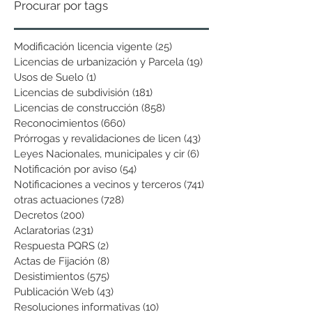
Procurar por tags
Modificación licencia vigente
(25)
25 entradas
Licencias de urbanización y Parcela
(19)
19 entradas
Usos de Suelo
(1)
1 entrada
Licencias de subdivisión
(181)
181 entradas
Licencias de construcción
(858)
858 entradas
Reconocimientos
(660)
660 entradas
Prórrogas y revalidaciones de licen
(43)
43 entradas
Leyes Nacionales, municipales y cir
(6)
6 entradas
Notificación por aviso
(54)
54 entradas
Notificaciones a vecinos y terceros
(741)
741 entradas
otras actuaciones
(728)
728 entradas
Decretos
(200)
200 entradas
Aclaratorias
(231)
231 entradas
Respuesta PQRS
(2)
2 entradas
Actas de Fijación
(8)
8 entradas
Desistimientos
(575)
575 entradas
Publicación Web
(43)
43 entradas
Resoluciones informativas
(10)
10 entradas