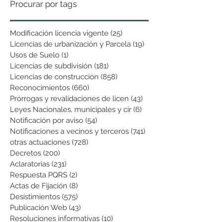
Procurar por tags
Modificación licencia vigente
(25)
25 entradas
Licencias de urbanización y Parcela
(19)
19 entradas
Usos de Suelo
(1)
1 entrada
Licencias de subdivisión
(181)
181 entradas
Licencias de construcción
(858)
858 entradas
Reconocimientos
(660)
660 entradas
Prórrogas y revalidaciones de licen
(43)
43 entradas
Leyes Nacionales, municipales y cir
(6)
6 entradas
Notificación por aviso
(54)
54 entradas
Notificaciones a vecinos y terceros
(741)
741 entradas
otras actuaciones
(728)
728 entradas
Decretos
(200)
200 entradas
Aclaratorias
(231)
231 entradas
Respuesta PQRS
(2)
2 entradas
Actas de Fijación
(8)
8 entradas
Desistimientos
(575)
575 entradas
Publicación Web
(43)
43 entradas
Resoluciones informativas
(10)
10 entradas