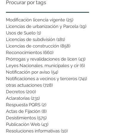
Procurar por tags
Modificación licencia vigente
(25)
25 entradas
Licencias de urbanización y Parcela
(19)
19 entradas
Usos de Suelo
(1)
1 entrada
Licencias de subdivisión
(181)
181 entradas
Licencias de construcción
(858)
858 entradas
Reconocimientos
(660)
660 entradas
Prórrogas y revalidaciones de licen
(43)
43 entradas
Leyes Nacionales, municipales y cir
(6)
6 entradas
Notificación por aviso
(54)
54 entradas
Notificaciones a vecinos y terceros
(741)
741 entradas
otras actuaciones
(728)
728 entradas
Decretos
(200)
200 entradas
Aclaratorias
(231)
231 entradas
Respuesta PQRS
(2)
2 entradas
Actas de Fijación
(8)
8 entradas
Desistimientos
(575)
575 entradas
Publicación Web
(43)
43 entradas
Resoluciones informativas
(10)
10 entradas