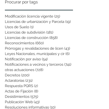
Procurar por tags
Modificación licencia vigente
(25)
25 entradas
Licencias de urbanización y Parcela
(19)
19 entradas
Usos de Suelo
(1)
1 entrada
Licencias de subdivisión
(181)
181 entradas
Licencias de construcción
(858)
858 entradas
Reconocimientos
(660)
660 entradas
Prórrogas y revalidaciones de licen
(43)
43 entradas
Leyes Nacionales, municipales y cir
(6)
6 entradas
Notificación por aviso
(54)
54 entradas
Notificaciones a vecinos y terceros
(741)
741 entradas
otras actuaciones
(728)
728 entradas
Decretos
(200)
200 entradas
Aclaratorias
(231)
231 entradas
Respuesta PQRS
(2)
2 entradas
Actas de Fijación
(8)
8 entradas
Desistimientos
(575)
575 entradas
Publicación Web
(43)
43 entradas
Resoluciones informativas
(10)
10 entradas