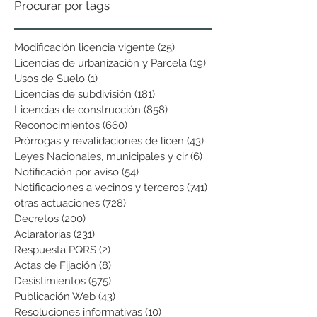
Procurar por tags
Modificación licencia vigente
(25)
25 entradas
Licencias de urbanización y Parcela
(19)
19 entradas
Usos de Suelo
(1)
1 entrada
Licencias de subdivisión
(181)
181 entradas
Licencias de construcción
(858)
858 entradas
Reconocimientos
(660)
660 entradas
Prórrogas y revalidaciones de licen
(43)
43 entradas
Leyes Nacionales, municipales y cir
(6)
6 entradas
Notificación por aviso
(54)
54 entradas
Notificaciones a vecinos y terceros
(741)
741 entradas
otras actuaciones
(728)
728 entradas
Decretos
(200)
200 entradas
Aclaratorias
(231)
231 entradas
Respuesta PQRS
(2)
2 entradas
Actas de Fijación
(8)
8 entradas
Desistimientos
(575)
575 entradas
Publicación Web
(43)
43 entradas
Resoluciones informativas
(10)
10 entradas