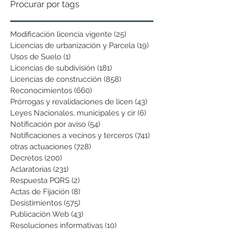
Procurar por tags
Modificación licencia vigente
(25)
25 entradas
Licencias de urbanización y Parcela
(19)
19 entradas
Usos de Suelo
(1)
1 entrada
Licencias de subdivisión
(181)
181 entradas
Licencias de construcción
(858)
858 entradas
Reconocimientos
(660)
660 entradas
Prórrogas y revalidaciones de licen
(43)
43 entradas
Leyes Nacionales, municipales y cir
(6)
6 entradas
Notificación por aviso
(54)
54 entradas
Notificaciones a vecinos y terceros
(741)
741 entradas
otras actuaciones
(728)
728 entradas
Decretos
(200)
200 entradas
Aclaratorias
(231)
231 entradas
Respuesta PQRS
(2)
2 entradas
Actas de Fijación
(8)
8 entradas
Desistimientos
(575)
575 entradas
Publicación Web
(43)
43 entradas
Resoluciones informativas
(10)
10 entradas