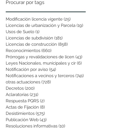
Procurar por tags
Modificación licencia vigente
(25)
25 entradas
Licencias de urbanización y Parcela
(19)
19 entradas
Usos de Suelo
(1)
1 entrada
Licencias de subdivisión
(181)
181 entradas
Licencias de construcción
(858)
858 entradas
Reconocimientos
(660)
660 entradas
Prórrogas y revalidaciones de licen
(43)
43 entradas
Leyes Nacionales, municipales y cir
(6)
6 entradas
Notificación por aviso
(54)
54 entradas
Notificaciones a vecinos y terceros
(741)
741 entradas
otras actuaciones
(728)
728 entradas
Decretos
(200)
200 entradas
Aclaratorias
(231)
231 entradas
Respuesta PQRS
(2)
2 entradas
Actas de Fijación
(8)
8 entradas
Desistimientos
(575)
575 entradas
Publicación Web
(43)
43 entradas
Resoluciones informativas
(10)
10 entradas