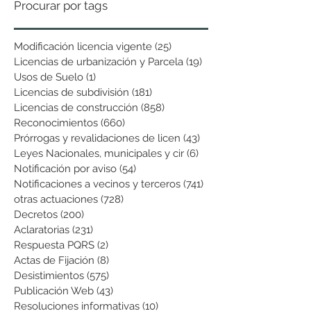
Procurar por tags
Modificación licencia vigente
(25)
25 entradas
Licencias de urbanización y Parcela
(19)
19 entradas
Usos de Suelo
(1)
1 entrada
Licencias de subdivisión
(181)
181 entradas
Licencias de construcción
(858)
858 entradas
Reconocimientos
(660)
660 entradas
Prórrogas y revalidaciones de licen
(43)
43 entradas
Leyes Nacionales, municipales y cir
(6)
6 entradas
Notificación por aviso
(54)
54 entradas
Notificaciones a vecinos y terceros
(741)
741 entradas
otras actuaciones
(728)
728 entradas
Decretos
(200)
200 entradas
Aclaratorias
(231)
231 entradas
Respuesta PQRS
(2)
2 entradas
Actas de Fijación
(8)
8 entradas
Desistimientos
(575)
575 entradas
Publicación Web
(43)
43 entradas
Resoluciones informativas
(10)
10 entradas