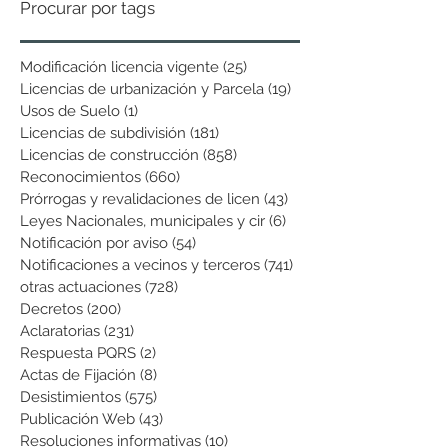
Procurar por tags
Modificación licencia vigente
(25)
25 entradas
Licencias de urbanización y Parcela
(19)
19 entradas
Usos de Suelo
(1)
1 entrada
Licencias de subdivisión
(181)
181 entradas
Licencias de construcción
(858)
858 entradas
Reconocimientos
(660)
660 entradas
Prórrogas y revalidaciones de licen
(43)
43 entradas
Leyes Nacionales, municipales y cir
(6)
6 entradas
Notificación por aviso
(54)
54 entradas
Notificaciones a vecinos y terceros
(741)
741 entradas
otras actuaciones
(728)
728 entradas
Decretos
(200)
200 entradas
Aclaratorias
(231)
231 entradas
Respuesta PQRS
(2)
2 entradas
Actas de Fijación
(8)
8 entradas
Desistimientos
(575)
575 entradas
Publicación Web
(43)
43 entradas
Resoluciones informativas
(10)
10 entradas