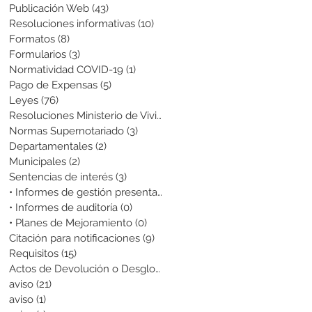
Publicación Web
(43)
43 entradas
Resoluciones informativas
(10)
10 entradas
Formatos
(8)
8 entradas
Formularios
(3)
3 entradas
Normatividad COVID-19
(1)
1 entrada
Pago de Expensas
(5)
5 entradas
Leyes
(76)
76 entradas
Resoluciones Ministerio de Vivienda
(2)
2 entradas
Normas Supernotariado
(3)
3 entradas
Departamentales
(2)
2 entradas
Municipales
(2)
2 entradas
Sentencias de interés
(3)
3 entradas
• Informes de gestión presentados
(0)
0 entradas
• Informes de auditoría
(0)
0 entradas
• Planes de Mejoramiento
(0)
0 entradas
Citación para notificaciones
(9)
9 entradas
Requisitos
(15)
15 entradas
Actos de Devolución o Desglose
(1)
1 entrada
aviso
(21)
21 entradas
aviso
(1)
1 entrada