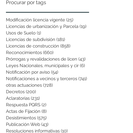
Procurar por tags
Modificación licencia vigente
(25)
25 entradas
Licencias de urbanización y Parcela
(19)
19 entradas
Usos de Suelo
(1)
1 entrada
Licencias de subdivisión
(181)
181 entradas
Licencias de construcción
(858)
858 entradas
Reconocimientos
(660)
660 entradas
Prórrogas y revalidaciones de licen
(43)
43 entradas
Leyes Nacionales, municipales y cir
(6)
6 entradas
Notificación por aviso
(54)
54 entradas
Notificaciones a vecinos y terceros
(741)
741 entradas
otras actuaciones
(728)
728 entradas
Decretos
(200)
200 entradas
Aclaratorias
(231)
231 entradas
Respuesta PQRS
(2)
2 entradas
Actas de Fijación
(8)
8 entradas
Desistimientos
(575)
575 entradas
Publicación Web
(43)
43 entradas
Resoluciones informativas
(10)
10 entradas