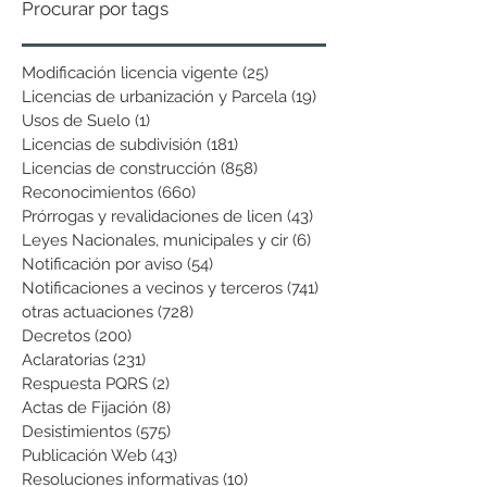
Procurar por tags
Modificación licencia vigente
(25)
25 entradas
Licencias de urbanización y Parcela
(19)
19 entradas
Usos de Suelo
(1)
1 entrada
Licencias de subdivisión
(181)
181 entradas
Licencias de construcción
(858)
858 entradas
Reconocimientos
(660)
660 entradas
Prórrogas y revalidaciones de licen
(43)
43 entradas
Leyes Nacionales, municipales y cir
(6)
6 entradas
Notificación por aviso
(54)
54 entradas
Notificaciones a vecinos y terceros
(741)
741 entradas
otras actuaciones
(728)
728 entradas
Decretos
(200)
200 entradas
Aclaratorias
(231)
231 entradas
Respuesta PQRS
(2)
2 entradas
Actas de Fijación
(8)
8 entradas
Desistimientos
(575)
575 entradas
Publicación Web
(43)
43 entradas
Resoluciones informativas
(10)
10 entradas