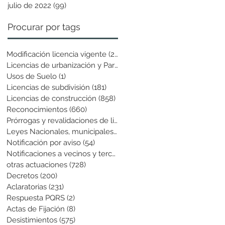
julio de 2022
(99)
99 entradas
Procurar por tags
Modificación licencia vigente
(25)
25 entradas
Licencias de urbanización y Parcela
(19)
19 entradas
Usos de Suelo
(1)
1 entrada
Licencias de subdivisión
(181)
181 entradas
Licencias de construcción
(858)
858 entradas
Reconocimientos
(660)
660 entradas
Prórrogas y revalidaciones de licen
(43)
43 entradas
Leyes Nacionales, municipales y cir
(6)
6 entradas
Notificación por aviso
(54)
54 entradas
Notificaciones a vecinos y terceros
(741)
741 entradas
otras actuaciones
(728)
728 entradas
Decretos
(200)
200 entradas
Aclaratorias
(231)
231 entradas
Respuesta PQRS
(2)
2 entradas
Actas de Fijación
(8)
8 entradas
Desistimientos
(575)
575 entradas