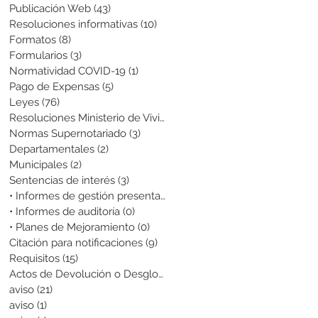
Publicación Web
(43)
43 entradas
Resoluciones informativas
(10)
10 entradas
Formatos
(8)
8 entradas
Formularios
(3)
3 entradas
Normatividad COVID-19
(1)
1 entrada
Pago de Expensas
(5)
5 entradas
Leyes
(76)
76 entradas
Resoluciones Ministerio de Vivienda
(2)
2 entradas
Normas Supernotariado
(3)
3 entradas
Departamentales
(2)
2 entradas
Municipales
(2)
2 entradas
Sentencias de interés
(3)
3 entradas
• Informes de gestión presentados
(0)
0 entradas
• Informes de auditoría
(0)
0 entradas
• Planes de Mejoramiento
(0)
0 entradas
Citación para notificaciones
(9)
9 entradas
Requisitos
(15)
15 entradas
Actos de Devolución o Desglose
(1)
1 entrada
aviso
(21)
21 entradas
aviso
(1)
1 entrada