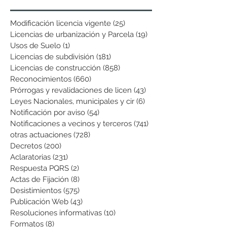
Modificación licencia vigente
(25)
25 entradas
Licencias de urbanización y Parcela
(19)
19 entradas
Usos de Suelo
(1)
1 entrada
Licencias de subdivisión
(181)
181 entradas
Licencias de construcción
(858)
858 entradas
Reconocimientos
(660)
660 entradas
Prórrogas y revalidaciones de licen
(43)
43 entradas
Leyes Nacionales, municipales y cir
(6)
6 entradas
Notificación por aviso
(54)
54 entradas
Notificaciones a vecinos y terceros
(741)
741 entradas
otras actuaciones
(728)
728 entradas
Decretos
(200)
200 entradas
Aclaratorias
(231)
231 entradas
Respuesta PQRS
(2)
2 entradas
Actas de Fijación
(8)
8 entradas
Desistimientos
(575)
575 entradas
Publicación Web
(43)
43 entradas
Resoluciones informativas
(10)
10 entradas
Formatos
(8)
8 entradas