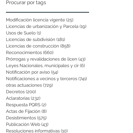
Procurar por tags
Modificación licencia vigente
(25)
25 entradas
Licencias de urbanización y Parcela
(19)
19 entradas
Usos de Suelo
(1)
1 entrada
Licencias de subdivisión
(181)
181 entradas
Licencias de construcción
(858)
858 entradas
Reconocimientos
(660)
660 entradas
Prórrogas y revalidaciones de licen
(43)
43 entradas
Leyes Nacionales, municipales y cir
(6)
6 entradas
Notificación por aviso
(54)
54 entradas
Notificaciones a vecinos y terceros
(741)
741 entradas
otras actuaciones
(729)
729 entradas
Decretos
(200)
200 entradas
Aclaratorias
(232)
232 entradas
Respuesta PQRS
(2)
2 entradas
Actas de Fijación
(8)
8 entradas
Desistimientos
(575)
575 entradas
Publicación Web
(43)
43 entradas
Resoluciones informativas
(10)
10 entradas