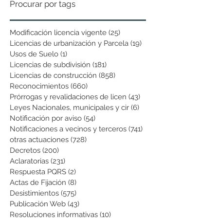
Procurar por tags
Modificación licencia vigente
(25)
25 entradas
Licencias de urbanización y Parcela
(19)
19 entradas
Usos de Suelo
(1)
1 entrada
Licencias de subdivisión
(181)
181 entradas
Licencias de construcción
(858)
858 entradas
Reconocimientos
(660)
660 entradas
Prórrogas y revalidaciones de licen
(43)
43 entradas
Leyes Nacionales, municipales y cir
(6)
6 entradas
Notificación por aviso
(54)
54 entradas
Notificaciones a vecinos y terceros
(741)
741 entradas
otras actuaciones
(728)
728 entradas
Decretos
(200)
200 entradas
Aclaratorias
(231)
231 entradas
Respuesta PQRS
(2)
2 entradas
Actas de Fijación
(8)
8 entradas
Desistimientos
(575)
575 entradas
Publicación Web
(43)
43 entradas
Resoluciones informativas
(10)
10 entradas