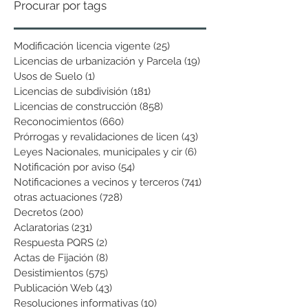
Procurar por tags
Modificación licencia vigente
(25)
25 entradas
Licencias de urbanización y Parcela
(19)
19 entradas
Usos de Suelo
(1)
1 entrada
Licencias de subdivisión
(181)
181 entradas
Licencias de construcción
(858)
858 entradas
Reconocimientos
(660)
660 entradas
Prórrogas y revalidaciones de licen
(43)
43 entradas
Leyes Nacionales, municipales y cir
(6)
6 entradas
Notificación por aviso
(54)
54 entradas
Notificaciones a vecinos y terceros
(741)
741 entradas
otras actuaciones
(728)
728 entradas
Decretos
(200)
200 entradas
Aclaratorias
(231)
231 entradas
Respuesta PQRS
(2)
2 entradas
Actas de Fijación
(8)
8 entradas
Desistimientos
(575)
575 entradas
Publicación Web
(43)
43 entradas
Resoluciones informativas
(10)
10 entradas