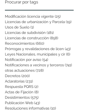
Procurar por tags
Modificación licencia vigente
(25)
25 entradas
Licencias de urbanización y Parcela
(19)
19 entradas
Usos de Suelo
(1)
1 entrada
Licencias de subdivisión
(181)
181 entradas
Licencias de construcción
(858)
858 entradas
Reconocimientos
(660)
660 entradas
Prórrogas y revalidaciones de licen
(43)
43 entradas
Leyes Nacionales, municipales y cir
(6)
6 entradas
Notificación por aviso
(54)
54 entradas
Notificaciones a vecinos y terceros
(741)
741 entradas
otras actuaciones
(728)
728 entradas
Decretos
(200)
200 entradas
Aclaratorias
(231)
231 entradas
Respuesta PQRS
(2)
2 entradas
Actas de Fijación
(8)
8 entradas
Desistimientos
(575)
575 entradas
Publicación Web
(43)
43 entradas
Resoluciones informativas
(10)
10 entradas