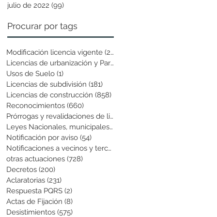
julio de 2022
(99)
99 entradas
Procurar por tags
Modificación licencia vigente
(25)
25 entradas
Licencias de urbanización y Parcela
(19)
19 entradas
Usos de Suelo
(1)
1 entrada
Licencias de subdivisión
(181)
181 entradas
Licencias de construcción
(858)
858 entradas
Reconocimientos
(660)
660 entradas
Prórrogas y revalidaciones de licen
(43)
43 entradas
Leyes Nacionales, municipales y cir
(6)
6 entradas
Notificación por aviso
(54)
54 entradas
Notificaciones a vecinos y terceros
(741)
741 entradas
otras actuaciones
(728)
728 entradas
Decretos
(200)
200 entradas
Aclaratorias
(231)
231 entradas
Respuesta PQRS
(2)
2 entradas
Actas de Fijación
(8)
8 entradas
Desistimientos
(575)
575 entradas