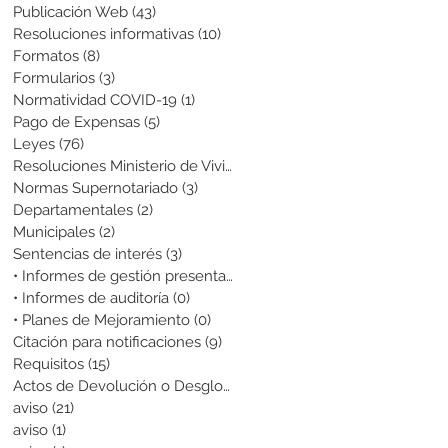
Publicación Web
(43)
43 entradas
Resoluciones informativas
(10)
10 entradas
Formatos
(8)
8 entradas
Formularios
(3)
3 entradas
Normatividad COVID-19
(1)
1 entrada
Pago de Expensas
(5)
5 entradas
Leyes
(76)
76 entradas
Resoluciones Ministerio de Vivienda
(2)
2 entradas
Normas Supernotariado
(3)
3 entradas
Departamentales
(2)
2 entradas
Municipales
(2)
2 entradas
Sentencias de interés
(3)
3 entradas
• Informes de gestión presentados
(0)
0 entradas
• Informes de auditoría
(0)
0 entradas
• Planes de Mejoramiento
(0)
0 entradas
Citación para notificaciones
(9)
9 entradas
Requisitos
(15)
15 entradas
Actos de Devolución o Desglose
(1)
1 entrada
aviso
(21)
21 entradas
aviso
(1)
1 entrada