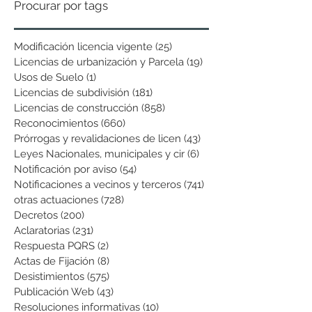
Procurar por tags
Modificación licencia vigente
(25)
25 entradas
Licencias de urbanización y Parcela
(19)
19 entradas
Usos de Suelo
(1)
1 entrada
Licencias de subdivisión
(181)
181 entradas
Licencias de construcción
(858)
858 entradas
Reconocimientos
(660)
660 entradas
Prórrogas y revalidaciones de licen
(43)
43 entradas
Leyes Nacionales, municipales y cir
(6)
6 entradas
Notificación por aviso
(54)
54 entradas
Notificaciones a vecinos y terceros
(741)
741 entradas
otras actuaciones
(728)
728 entradas
Decretos
(200)
200 entradas
Aclaratorias
(231)
231 entradas
Respuesta PQRS
(2)
2 entradas
Actas de Fijación
(8)
8 entradas
Desistimientos
(575)
575 entradas
Publicación Web
(43)
43 entradas
Resoluciones informativas
(10)
10 entradas