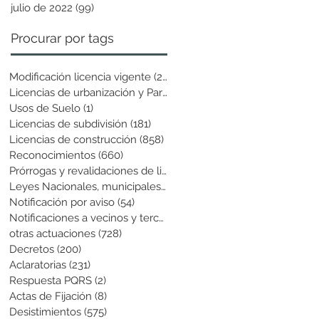
julio de 2022
(99)
99 entradas
Procurar por tags
Modificación licencia vigente
(25)
25 entradas
Licencias de urbanización y Parcela
(19)
19 entradas
Usos de Suelo
(1)
1 entrada
Licencias de subdivisión
(181)
181 entradas
Licencias de construcción
(858)
858 entradas
Reconocimientos
(660)
660 entradas
Prórrogas y revalidaciones de licen
(43)
43 entradas
Leyes Nacionales, municipales y cir
(6)
6 entradas
Notificación por aviso
(54)
54 entradas
Notificaciones a vecinos y terceros
(741)
741 entradas
otras actuaciones
(728)
728 entradas
Decretos
(200)
200 entradas
Aclaratorias
(231)
231 entradas
Respuesta PQRS
(2)
2 entradas
Actas de Fijación
(8)
8 entradas
Desistimientos
(575)
575 entradas