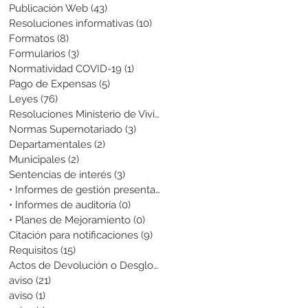
Publicación Web
(43)
43 entradas
Resoluciones informativas
(10)
10 entradas
Formatos
(8)
8 entradas
Formularios
(3)
3 entradas
Normatividad COVID-19
(1)
1 entrada
Pago de Expensas
(5)
5 entradas
Leyes
(76)
76 entradas
Resoluciones Ministerio de Vivienda
(2)
2 entradas
Normas Supernotariado
(3)
3 entradas
Departamentales
(2)
2 entradas
Municipales
(2)
2 entradas
Sentencias de interés
(3)
3 entradas
• Informes de gestión presentados
(0)
0 entradas
• Informes de auditoría
(0)
0 entradas
• Planes de Mejoramiento
(0)
0 entradas
Citación para notificaciones
(9)
9 entradas
Requisitos
(15)
15 entradas
Actos de Devolución o Desglose
(1)
1 entrada
aviso
(21)
21 entradas
aviso
(1)
1 entrada