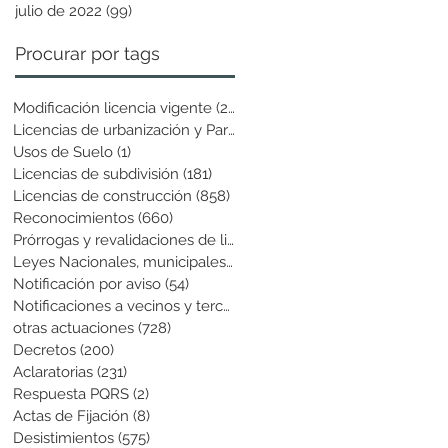
julio de 2022
(99)
99 entradas
Procurar por tags
Modificación licencia vigente
(25)
25 entradas
Licencias de urbanización y Parcela
(19)
19 entradas
Usos de Suelo
(1)
1 entrada
Licencias de subdivisión
(181)
181 entradas
Licencias de construcción
(858)
858 entradas
Reconocimientos
(660)
660 entradas
Prórrogas y revalidaciones de licen
(43)
43 entradas
Leyes Nacionales, municipales y cir
(6)
6 entradas
Notificación por aviso
(54)
54 entradas
Notificaciones a vecinos y terceros
(741)
741 entradas
otras actuaciones
(728)
728 entradas
Decretos
(200)
200 entradas
Aclaratorias
(231)
231 entradas
Respuesta PQRS
(2)
2 entradas
Actas de Fijación
(8)
8 entradas
Desistimientos
(575)
575 entradas