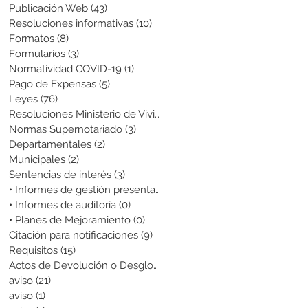
Publicación Web
(43)
43 entradas
Resoluciones informativas
(10)
10 entradas
Formatos
(8)
8 entradas
Formularios
(3)
3 entradas
Normatividad COVID-19
(1)
1 entrada
Pago de Expensas
(5)
5 entradas
Leyes
(76)
76 entradas
Resoluciones Ministerio de Vivienda
(2)
2 entradas
Normas Supernotariado
(3)
3 entradas
Departamentales
(2)
2 entradas
Municipales
(2)
2 entradas
Sentencias de interés
(3)
3 entradas
• Informes de gestión presentados
(0)
0 entradas
• Informes de auditoría
(0)
0 entradas
• Planes de Mejoramiento
(0)
0 entradas
Citación para notificaciones
(9)
9 entradas
Requisitos
(15)
15 entradas
Actos de Devolución o Desglose
(1)
1 entrada
aviso
(21)
21 entradas
aviso
(1)
1 entrada