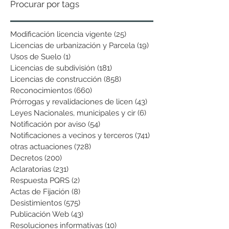
Procurar por tags
Modificación licencia vigente
(25)
25 entradas
Licencias de urbanización y Parcela
(19)
19 entradas
Usos de Suelo
(1)
1 entrada
Licencias de subdivisión
(181)
181 entradas
Licencias de construcción
(858)
858 entradas
Reconocimientos
(660)
660 entradas
Prórrogas y revalidaciones de licen
(43)
43 entradas
Leyes Nacionales, municipales y cir
(6)
6 entradas
Notificación por aviso
(54)
54 entradas
Notificaciones a vecinos y terceros
(741)
741 entradas
otras actuaciones
(728)
728 entradas
Decretos
(200)
200 entradas
Aclaratorias
(231)
231 entradas
Respuesta PQRS
(2)
2 entradas
Actas de Fijación
(8)
8 entradas
Desistimientos
(575)
575 entradas
Publicación Web
(43)
43 entradas
Resoluciones informativas
(10)
10 entradas