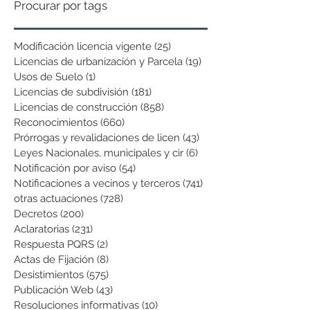
Procurar por tags
Modificación licencia vigente
(25)
25 entradas
Licencias de urbanización y Parcela
(19)
19 entradas
Usos de Suelo
(1)
1 entrada
Licencias de subdivisión
(181)
181 entradas
Licencias de construcción
(858)
858 entradas
Reconocimientos
(660)
660 entradas
Prórrogas y revalidaciones de licen
(43)
43 entradas
Leyes Nacionales, municipales y cir
(6)
6 entradas
Notificación por aviso
(54)
54 entradas
Notificaciones a vecinos y terceros
(741)
741 entradas
otras actuaciones
(728)
728 entradas
Decretos
(200)
200 entradas
Aclaratorias
(231)
231 entradas
Respuesta PQRS
(2)
2 entradas
Actas de Fijación
(8)
8 entradas
Desistimientos
(575)
575 entradas
Publicación Web
(43)
43 entradas
Resoluciones informativas
(10)
10 entradas