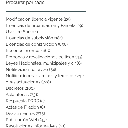
Procurar por tags
Modificación licencia vigente
(25)
25 entradas
Licencias de urbanización y Parcela
(19)
19 entradas
Usos de Suelo
(1)
1 entrada
Licencias de subdivisión
(181)
181 entradas
Licencias de construcción
(858)
858 entradas
Reconocimientos
(660)
660 entradas
Prórrogas y revalidaciones de licen
(43)
43 entradas
Leyes Nacionales, municipales y cir
(6)
6 entradas
Notificación por aviso
(54)
54 entradas
Notificaciones a vecinos y terceros
(741)
741 entradas
otras actuaciones
(728)
728 entradas
Decretos
(200)
200 entradas
Aclaratorias
(231)
231 entradas
Respuesta PQRS
(2)
2 entradas
Actas de Fijación
(8)
8 entradas
Desistimientos
(575)
575 entradas
Publicación Web
(43)
43 entradas
Resoluciones informativas
(10)
10 entradas